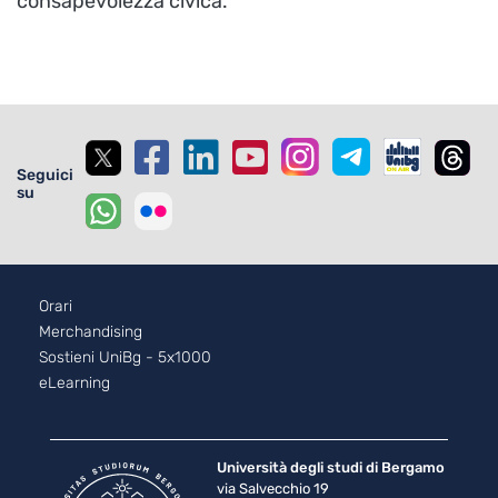
consapevolezza civica.
Seguici
su
Footer - 2
Orari
Merchandising
Sostieni UniBg - 5x1000
eLearning
Università degli studi di Bergamo
via Salvecchio 19