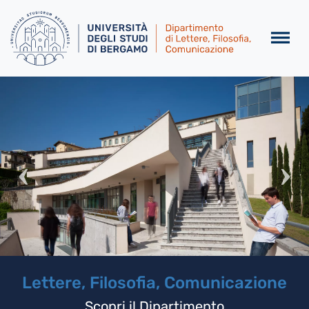
Salta al contenuto principa
Homepage
Slider
 Filosofia, Comunicazione
copri il Dipartimento
Scop