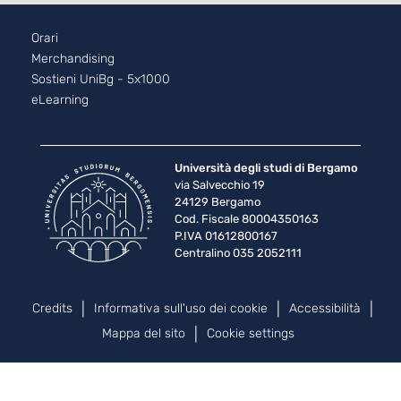
Footer - 2
Orari
Merchandising
Sostieni UniBg - 5x1000
eLearning
Università degli studi di Bergamo
via Salvecchio 19
24129 Bergamo
Cod. Fiscale 80004350163
P.IVA 01612800167
Centralino 035 2052111
Piè di pagina
Credits
Informativa sull'uso dei cookie
Accessibilità
Mappa del sito
Cookie settings