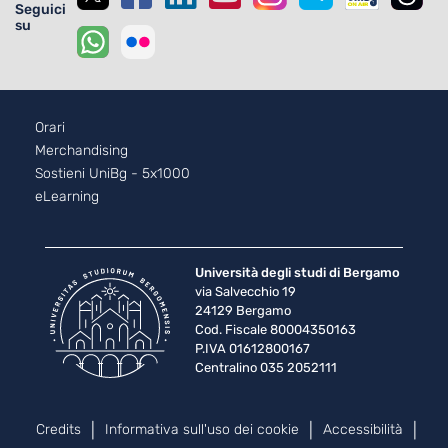
Seguici
su
Footer - 2
Orari
Merchandising
Sostieni UniBg - 5x1000
eLearning
Università degli studi di Bergamo
via Salvecchio 19
24129 Bergamo
Cod. Fiscale 80004350163
P.IVA 01612800167
Centralino 035 2052111
Piè di pagina
Credits
Informativa sull'uso dei cookie
Accessibilità