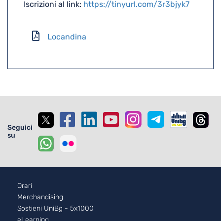
Iscrizioni al link:
https://tinyurl.com/3r3bjyk7
Locandina
Seguici
su
Footer - 2
Orari
Merchandising
Sostieni UniBg - 5x1000
eLearning