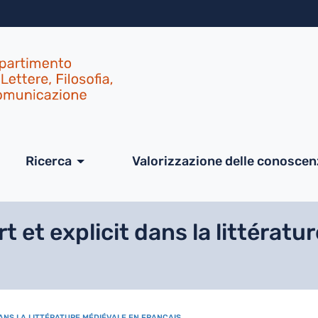
Salta al contenuto principa
ale
Ricerca
Valorizzazione delle conosce
t et explicit dans la littératu
DANS LA LITTÉRATURE MÉDIÉVALE EN FRANÇAIS