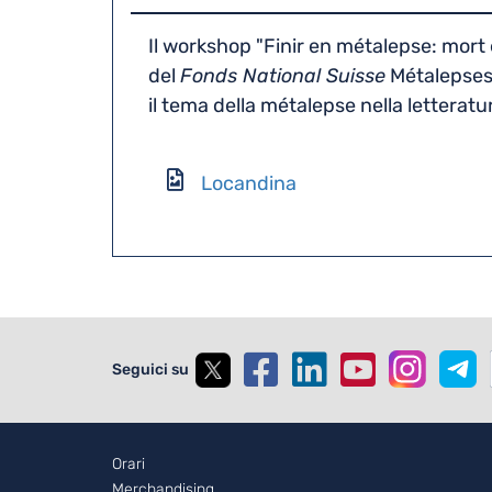
Il workshop "Finir en métalepse: mort e
del
Fonds National Suisse
Métalepses 
il tema della métalepse nella letterat
Locandina
Seguici su
Footer - 2
Orari
Merchandising