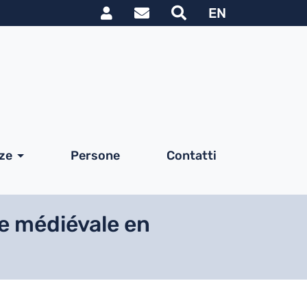
Link utili utente
le
EN
nze
Persone
Contatti
re médiévale en