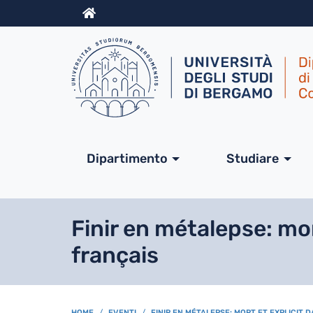
Info
Navigazione princip
Dipartimento
Studiare
Finir en métalepse: mor
français
HOME
EVENTI
FINIR EN MÉTALEPSE: MORT ET EXPLICIT 