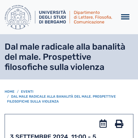
Salta al contenuto principa
Dal male radicale alla banalità
del male. Prospettive
filosofiche sulla violenza
BREADCRUMB
HOME
EVENTI
DAL MALE RADICALE ALLA BANALITÀ DEL MALE. PROSPETTIVE
FILOSOFICHE SULLA VIOLENZA
Add
to
Stam
3 SETTEMBRE 2024, 11:00
-
5