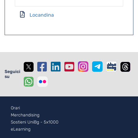
Locandina
Seguici
su
Footer - 2
Orari
Merchandising
Sostieni UniBg - 5x1000
eLearning